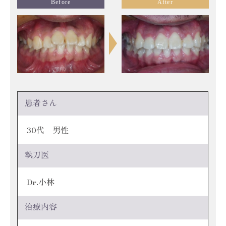
Before
After
患者さん
30代 男性
執刀医
Dr.小林
治療内容