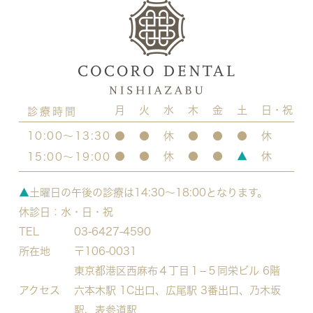
月
火
水
木
金
土
日・祝
診療時間
10:00～13:30
●
●
休
●
●
●
休
●
●
休
●
●
▲
休
15:00～19:00
▲
土曜日の午後の診療は14:30～18:00となります。
休診日：水・日・祝
TEL
03-6427-4590
所在地
〒106-0031
東京都港区西麻布４丁目１−５
同栄ビル 6階
アクセス
六本木駅 1C出口、広尾駅 3番出口、乃木坂
駅、表参道駅