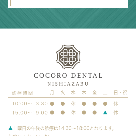
月
火
水
木
金
土
日・祝
診療時間
10:00～13:30
●
●
休
●
●
●
休
●
●
休
●
●
▲
休
15:00～19:00
▲
土曜日の午後の診療は14:30～18:00となります。