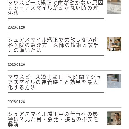
マウスピース矯正で歯が動かない原因
とシュアスマイルが効かない時の対
処法
2026.01.26
シュアスマイル矯正で失敗しない歯
科医院の選び方｜医師の技術と設計
力の違いとは
2026.01.26
マウスピース矯正は1日何時間？シュ
アスマイルの装着時間と効果を最大
化する方法
2026.01.26
シュアスマイル矯正中の仕事への影
響は？見た目・会話・接客の不安を
解消