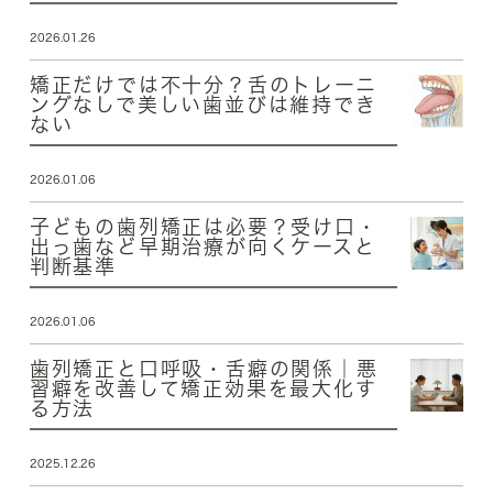
2026.01.26
矯正だけでは不十分？舌のトレーニ
ングなしで美しい歯並びは維持でき
ない
2026.01.06
子どもの歯列矯正は必要？受け口・
出っ歯など早期治療が向くケースと
判断基準
2026.01.06
歯列矯正と口呼吸・舌癖の関係｜悪
習癖を改善して矯正効果を最大化す
る方法
2025.12.26