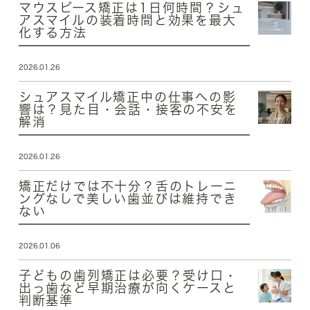
マウスピース矯正は1日何時間？シュ
アスマイルの装着時間と効果を最大
化する方法
2026.01.26
シュアスマイル矯正中の仕事への影
響は？見た目・会話・接客の不安を
解消
2026.01.26
矯正だけでは不十分？舌のトレーニ
ングなしで美しい歯並びは維持でき
ない
2026.01.06
子どもの歯列矯正は必要？受け口・
出っ歯など早期治療が向くケースと
判断基準