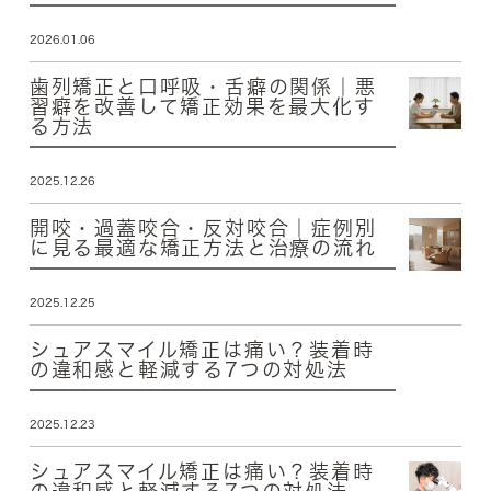
2026.01.06
歯列矯正と口呼吸・舌癖の関係｜悪
習癖を改善して矯正効果を最大化す
る方法
2025.12.26
開咬・過蓋咬合・反対咬合｜症例別
に見る最適な矯正方法と治療の流れ
2025.12.25
シュアスマイル矯正は痛い？装着時
の違和感と軽減する7つの対処法
2025.12.23
シュアスマイル矯正は痛い？装着時
の違和感と軽減する7つの対処法