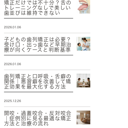
矯正だけでは不十分？舌の
トレーニングなしで美しい
歯並びは維持できない
2026.01.06
子どもの歯列矯正は必要？
受け口・出っ歯など早期治
療が向くケースと判断基準
2026.01.06
歯列矯正と口呼吸・舌癖の
関係｜悪習癖を改善して矯
正効果を最大化する方法
2025.12.26
開咬・過蓋咬合・反対咬合
｜症例別に見る最適な矯正
方法と治療の流れ