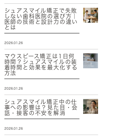
シュアスマイル矯正で失敗
しない歯科医院の選び方｜
医師の技術と設計力の違い
とは
2026.01.26
マウスピース矯正は1日何
時間？シュアスマイルの装
着時間と効果を最大化する
方法
2026.01.26
シュアスマイル矯正中の仕
事への影響は？見た目・会
話・接客の不安を解消
2026.01.26