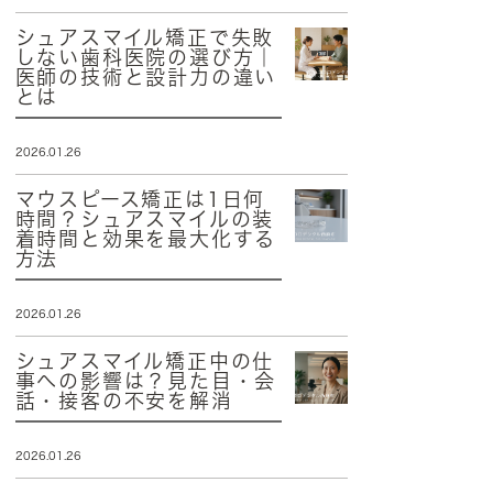
シュアスマイル矯正で失敗
しない歯科医院の選び方｜
医師の技術と設計力の違い
とは
2026.01.26
マウスピース矯正は1日何
時間？シュアスマイルの装
着時間と効果を最大化する
方法
2026.01.26
シュアスマイル矯正中の仕
事への影響は？見た目・会
話・接客の不安を解消
2026.01.26