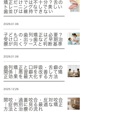
矯正だけでは不十分？舌の
トレーニングなしで美しい
歯並びは維持できない
2026.01.06
子どもの歯列矯正は必要？
受け口・出っ歯など早期治
療が向くケースと判断基準
2026.01.06
歯列矯正と口呼吸・舌癖の
関係｜悪習癖を改善して矯
正効果を最大化する方法
2025.12.26
開咬・過蓋咬合・反対咬合
｜症例別に見る最適な矯正
方法と治療の流れ